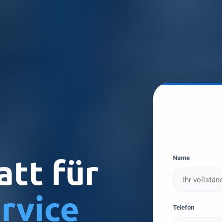
att für
Name
rvice
Telefon